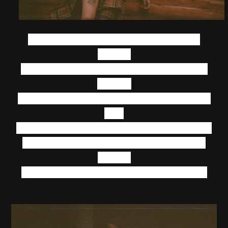
Рядом кто-то явный уронил мечты для нас
понятно
Мне предельно честно я срываю миг, мне имя -
Красный
Я знаю телом тонкий строй, вся сила выхода во
вдох
Послы рассвета приближают столкновения эпох
Давай, поплачь, руби с плеча мой свет святых
писаний
Тебя осветит невзначай мой ангел пониманий